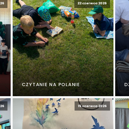
026
22 czerwca 2026
CZYTANIE NA POLANIE
D
026
15 czerwca 2026