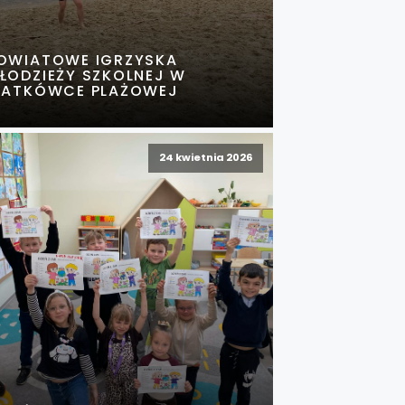
OWIATOWE IGRZYSKA
ŁODZIEŻY SZKOLNEJ W
IATKÓWCE PLAŻOWEJ
24 kwietnia 2026