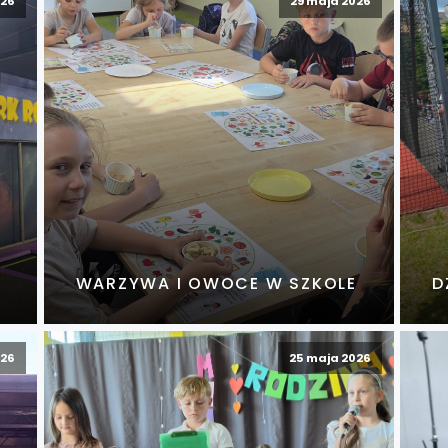
026
29 maja 2026
WARZYWA I OWOCE W SZKOLE
D
026
25 maja 2026