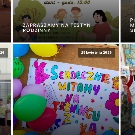
P
ZAPRASZAMY NA FESTYN
M
RODZINNY
S
026
29 kwietnia 2026