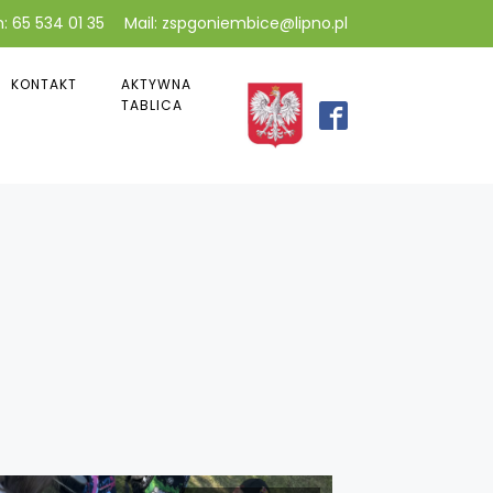
: 65 534 01 35
Mail: zspgoniembice@lipno.pl
KONTAKT
AKTYWNA
TABLICA
h