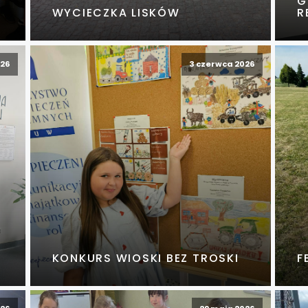
G
WYCIECZKA LISKÓW
R
026
3 czerwca 2026
KONKURS WIOSKI BEZ TROSKI
F