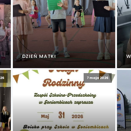
DZIEŃ MATKI
W
026
7 maja 2026