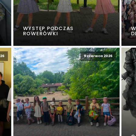
WYSTĘP PODCZAS
W
ROWERÓWKI
D
026
9 czerwca 2026