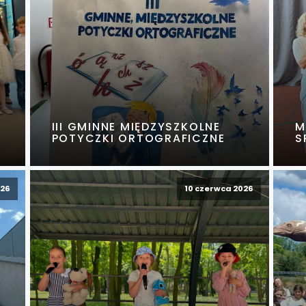
III GMINNE MIĘDZYSZKOLNE
M
POTYCZKI ORTOGRAFICZNE
S
026
10 czerwca 2026