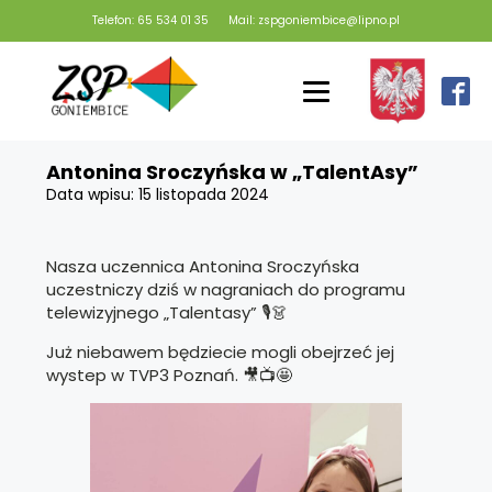
Telefon: 65 534 01 35
Mail: zspgoniembice@lipno.pl
Antonina Sroczyńska w „TalentAsy”
Data wpisu:
15 listopada 2024
Nasza uczennica Antonina Sroczyńska
uczestniczy dziś w nagraniach do programu
telewizyjnego „Talentasy” 🎙️👗
Już niebawem będziecie mogli obejrzeć jej
wystep w TVP3 Poznań. 🎥📺🤩