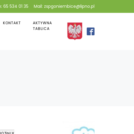
: 65 534 01 35
Mail: zspgoniembice@lipno.pl
KONTAKT
AKTYWNA
TABLICA