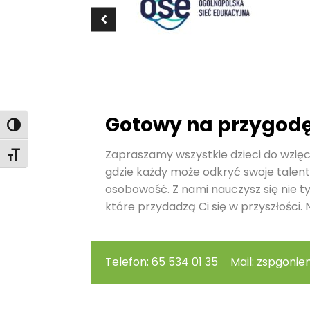
Gotowy na przygod
Toggle High Contrast
Zapraszamy wszystkie dzieci do wzięci
Toggle Font size
gdzie każdy może odkryć swoje talent
osobowość. Z nami nauczysz się nie t
które przydadzą Ci się w przyszłości. N
Telefon: 65 534 01 35
Mail: zspgonie