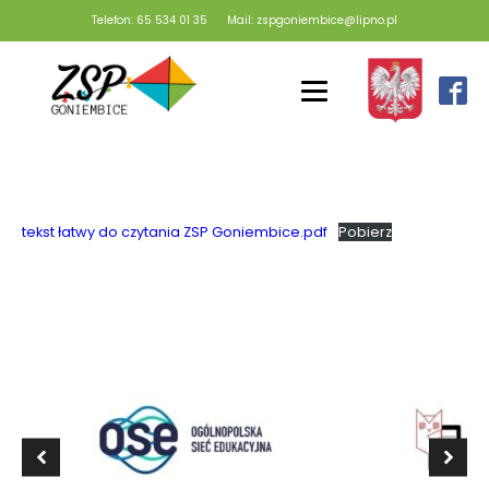
Telefon: 65 534 01 35
Mail: zspgoniembice@lipno.pl
tekst łatwy do czytania ZSP Goniembice.pdf
Pobierz