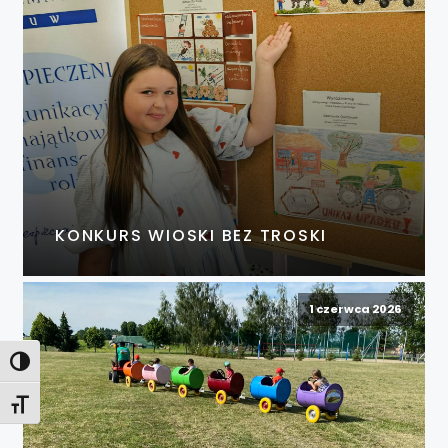
KONKURS WIOSKI BEZ TROSKI
1 czerwca 2026
Toggle High Contrast
Toggle Font size