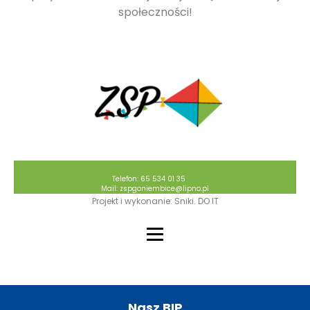
społeczności!
Telefon: 65 534 01 35
Mail: zspgoniembice@lipno.pl
Projekt i wykonanie: Sniki. DO IT
Nasz BIP