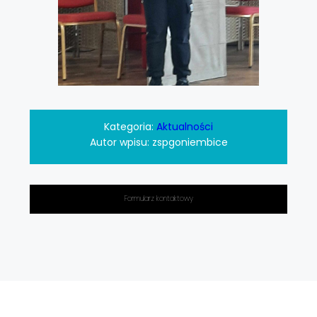
Kategoria:
Aktualności
Autor wpisu:
zspgoniembice
Formularz kontaktowy