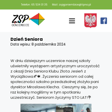
Telefon: 65 534 01 35
Mail: zspgoniembice@lipno.pl
Dzień Seniora
Data wpisu:
8 października 2024
W dniu dzisiejszym uczennice naszej szkoły
uświetniły występem artystycznym uroczystość
z okazji Dnia Seniora Klubu Złota Jesień z
Wyciążkowa🍂🍁. Życzenia seniorom od całej
społeczności szkolno przedszkolnej złożyła pani
dyrektor Mirosława Klecha. Cieszymy się, że po
raz kolejny mogliśmy w tym spotkaniu
uczestniczyć. Seniorom życzymy STO LAT!💐