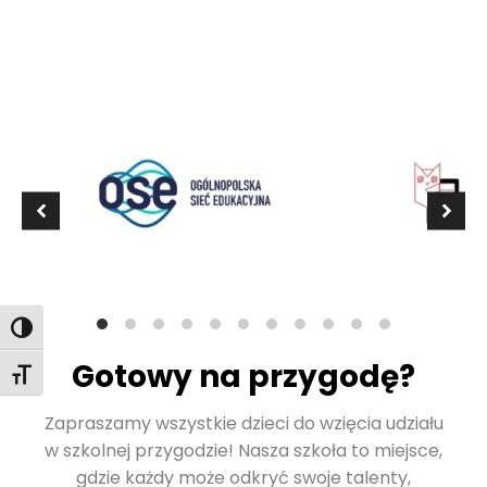
Toggle High Contrast
Gotowy na przygodę?
Toggle Font size
Zapraszamy wszystkie dzieci do wzięcia udziału
w szkolnej przygodzie! Nasza szkoła to miejsce,
gdzie każdy może odkryć swoje talenty,