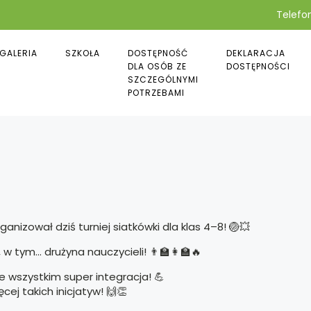
Telefon
GALERIA
SZKOŁA
DOSTĘPNOŚĆ
DEKLARACJA
DLA OSÓB ZE
DOSTĘPNOŚCI
SZCZEGÓLNYMI
POTRZEBAMI
anizował dziś turniej siatkówki dla klas 4–8! 🏐💥
 w tym… drużyna nauczycieli! 👨‍🏫👩‍🏫🔥
e wszystkim super integracja! 💪
cej takich inicjatyw! 🙌👏