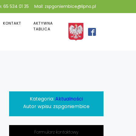
: 65 534 01 35
Mail: zspgoniembice@lipno.pl
KONTAKT
AKTYWNA
TABLICA
Kategoria:
Aktualności
Autor wpisu:
zspgoniembice
Formularz kontaktowy