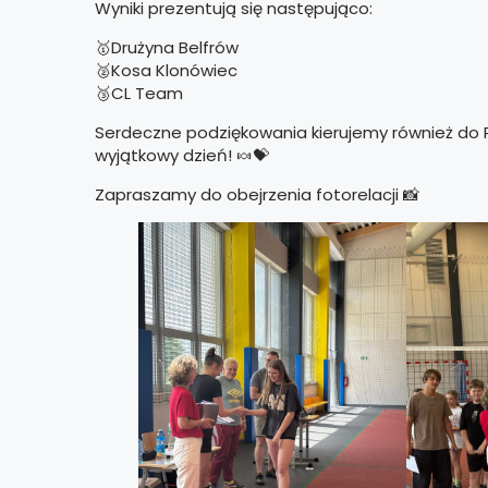
Wyniki prezentują się następująco:
🥇Drużyna Belfrów
🥈Kosa Klonówiec
🥉CL Team
Serdeczne podziękowania kierujemy również do Pa
wyjątkowy dzień! 🍬💝
Zapraszamy do obejrzenia fotorelacji 📸