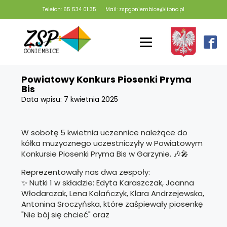
Telefon: 65 534 01 35
Mail: zspgoniembice@lipno.pl
Powiatowy Konkurs Piosenki Pryma
Bis
Data wpisu:
7 kwietnia 2025
W sobotę 5 kwietnia uczennice należące do
kółka muzycznego uczestniczyły w Powiatowym
Konkursie Piosenki Pryma Bis w Garzynie. 🎶🎤
Reprezentowały nas dwa zespoły:
✨ Nutki 1 w składzie: Edyta Karaszczak, Joanna
Włodarczak, Lena Kolańczyk, Klara Andrzejewska,
Antonina Sroczyńska, które zaśpiewały piosenkę
"Nie bój się chcieć" oraz