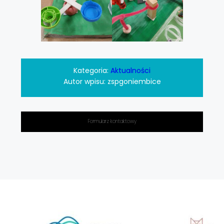
Kategoria:
Aktualności
Autor wpisu:
zspgoniembice
Formularz kontaktowy