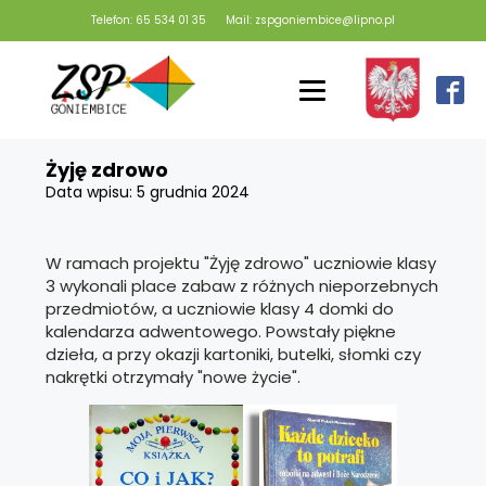
Telefon: 65 534 01 35
Mail: zspgoniembice@lipno.pl
Żyję zdrowo
Data wpisu:
5 grudnia 2024
W ramach projektu "Żyję zdrowo" uczniowie klasy
3 wykonali place zabaw z różnych nieporzebnych
przedmiotów, a uczniowie klasy 4 domki do
kalendarza adwentowego. Powstały piękne
dzieła, a przy okazji kartoniki, butelki, słomki czy
nakrętki otrzymały "nowe życie".