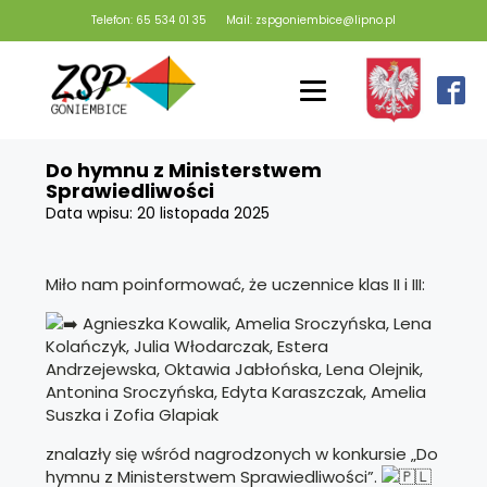
Telefon: 65 534 01 35
Mail: zspgoniembice@lipno.pl
Do hymnu z Ministerstwem
Sprawiedliwości
Data wpisu:
20 listopada 2025
Miło nam poinformować, że uczennice klas II i III:
Agnieszka Kowalik, Amelia Sroczyńska, Lena
Kolańczyk, Julia Włodarczak, Estera
Andrzejewska, Oktawia Jabłońska, Lena Olejnik,
Antonina Sroczyńska, Edyta Karaszczak, Amelia
Suszka i Zofia Glapiak
znalazły się wśród nagrodzonych w konkursie „Do
hymnu z Ministerstwem Sprawiedliwości”.