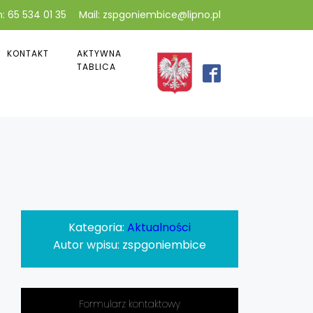
: 65 534 01 35
Mail: zspgoniembice@lipno.pl
KONTAKT
AKTYWNA
TABLICA
Kategoria:
Aktualności
Autor wpisu:
zspgoniembice
Formularz kontaktowy