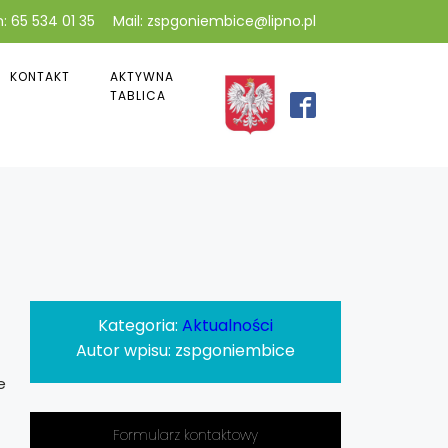
: 65 534 01 35
Mail: zspgoniembice@lipno.pl
KONTAKT
AKTYWNA
TABLICA
Kategoria:
Aktualności
Autor wpisu:
zspgoniembice
e
Formularz kontaktowy