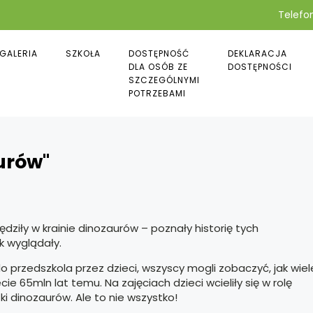
Telefon
GALERIA
SZKOŁA
DOSTĘPNOŚĆ
DEKLARACJA
DLA OSÓB ZE
DOSTĘPNOŚCI
SZCZEGÓLNYMI
POTRZEBAMI
urów"
ędziły w krainie dinozaurów – poznały historię tych
ak wyglądały.
 do przedszkola przez dzieci, wszyscy mogli zobaczyć, jak wiel
 65mln lat temu. Na zajęciach dzieci wcieliły się w rolę
 dinozaurów. Ale to nie wszystko!