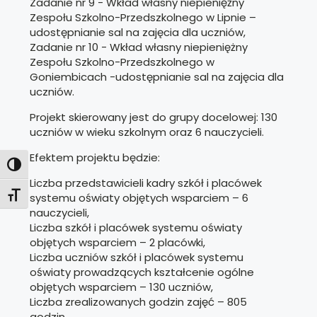
Zadanie nr 9 - Wkład własny niepieniężny
Zespołu Szkolno-Przedszkolnego w Lipnie –
udostępnianie sal na zajęcia dla uczniów,
Zadanie nr 10 - Wkład własny niepieniężny
Zespołu Szkolno-Przedszkolnego w
Goniembicach -udostępnianie sal na zajęcia dla
uczniów.
Projekt skierowany jest do grupy docelowej: 130
uczniów w wieku szkolnym oraz 6 nauczycieli.
Efektem projektu będzie:
Toggle High Contrast
Liczba przedstawicieli kadry szkół i placówek
Toggle Font size
systemu oświaty objętych wsparciem – 6
nauczycieli,
Liczba szkół i placówek systemu oświaty
objętych wsparciem – 2 placówki,
Liczba uczniów szkół i placówek systemu
oświaty prowadzących kształcenie ogólne
objętych wsparciem – 130 uczniów,
Liczba zrealizowanych godzin zajęć – 805
godzin,