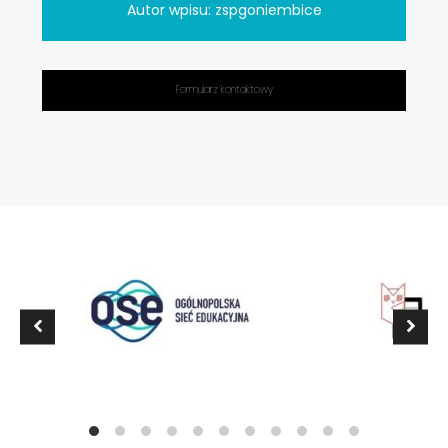
Autor wpisu:
zspgoniembice
Formularz kontaktowy