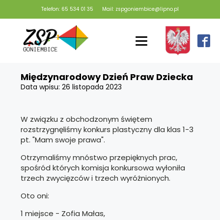
Telefon: 65 534 01 35
Mail: zspgoniembice@lipno.pl
Międzynarodowy Dzień Praw Dziecka
Data wpisu:
26 listopada 2023
W związku z obchodzonym świętem
rozstrzygnęliśmy konkurs plastyczny dla klas 1-3
pt. "Mam swoje prawa".
Otrzymaliśmy mnóstwo przepięknych prac,
spośród których komisja konkursowa wyłoniła
trzech zwycięzców i trzech wyróżnionych.
Oto
oni:
1 miejsce - Zofia Małas,