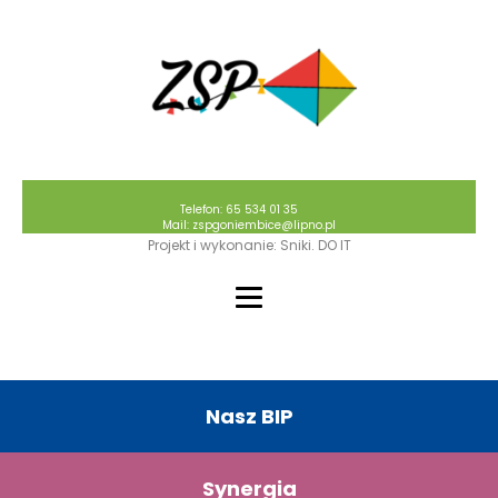
Telefon: 65 534 01 35
Mail: zspgoniembice@lipno.pl
Projekt i wykonanie: Sniki. DO IT
Nasz BIP
Synergia