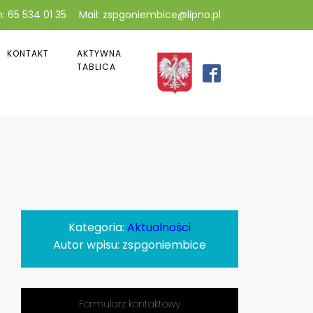
: 65 534 01 35
Mail: zspgoniembice@lipno.pl
KONTAKT
AKTYWNA
TABLICA
Kategoria:
Aktualności
Autor wpisu:
zspgoniembice
Formularz kontaktowy