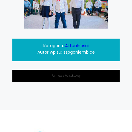
Kategoria:
Aktualności
Autor wpisu:
zspgoniembice
Formularz kontaktowy