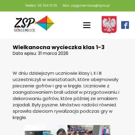
Telefon: 65 534 01 35
Mail: zspgoniembice@lipno.pl
Wielkanocna wycieczka klas 1-3
Data wpisu:
31 marca 2026
W dniu dzisiejszym uczniowie klasy I, II i III
uczestniczyli w warsztatach, które obejmowały
pieczenie gofrów i grę w kręgle. Uczniowie z
zaangażowaniem brali udział w przygotowaniu i
dekorowaniu gofrów, które później ze smakiem
zajadali. Były pyszne. Mnóstwo radości również
sprawiła dzieciom rywalizacja podczas gry w
kręgle.