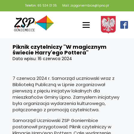
Telefon: 65 534 01 35
Mail: zspgoniembice@lipno.pl
Piknik czytelniczy "W magicznym
świecie Harry'ego Pottera"
Data wpisu:
16 czerwca 2024
7 czerwca 2024 r. Samorząd uczniowski wraz z
Biblioteką Publiczną w Lipnie zorganizował
pierwszą z pięciu inicjatyw lokalnych dla
mieszkańców Gminy Lipno. Zamysłem inicjatywy
była organizacja wydarzenia kulturowego,
połączonego z promocją czytelnictwa.
Samorząd Uczniowski ZSP Goniembice
postanowił przygotować Piknik czytelniczy w
klimacie Harry’ego Pottera. Całe wydarzenie