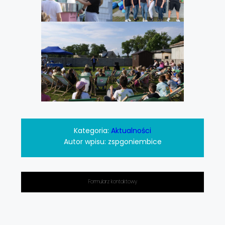
Kategoria:
Aktualności
Autor wpisu:
zspgoniembice
Formularz kontaktowy