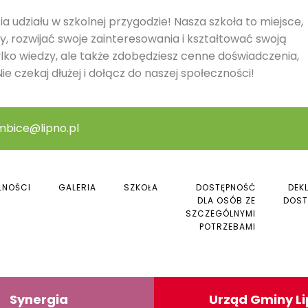
a udziału w szkolnej przygodzie! Nasza szkoła to miejsce,
y, rozwijać swoje zainteresowania i kształtować swoją
ylko wiedzy, ale także zdobędziesz cenne doświadczenia,
ie czekaj dłużej i dołącz do naszej społeczności!
mbice@lipno.pl
LNOŚCI
GALERIA
SZKOŁA
DOSTĘPNOŚĆ
DEK
DLA OSÓB ZE
DOST
SZCZEGÓLNYMI
POTRZEBAMI
Synergia
Urząd Gminy L