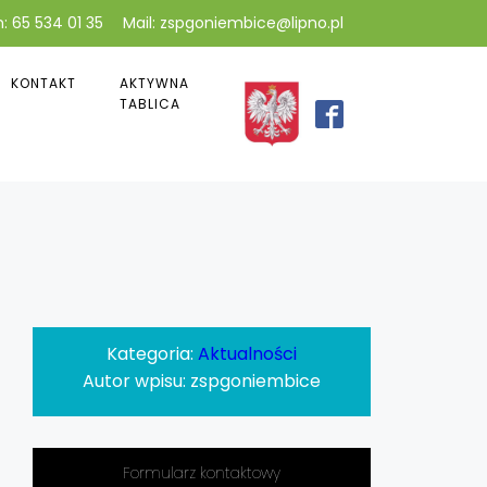
: 65 534 01 35
Mail: zspgoniembice@lipno.pl
KONTAKT
AKTYWNA
TABLICA
Kategoria:
Aktualności
Autor wpisu:
zspgoniembice
Formularz kontaktowy