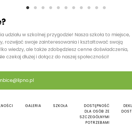
ę?
a udziału w szkolnej przygodzie! Nasza szkoła to miejsce,
y, rozwijać swoje zainteresowania i kształtować swoją
ylko wiedzy, ale także zdobędziesz cenne doświadczenia,
ie czekaj dłużej i dołącz do naszej społeczności!
mbice@lipno.pl
LNOŚCI
GALERIA
SZKOŁA
DOSTĘPNOŚĆ
DEK
DLA OSÓB ZE
DOST
SZCZEGÓLNYMI
POTRZEBAMI