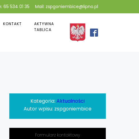
: 65 534 01 35
Mail: zspgoniembice@lipno.pl
KONTAKT
AKTYWNA
TABLICA
Kategoria:
Aktualności
Autor wpisu:
zspgoniembice
Formularz kontaktowy