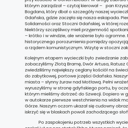
którym zarządzał – czytaj kierował – pan Krzysz
Bogdana, który dbał o szczegóły naszej wycieczk
Gdańska, gdzie zaczęła się nasza eskapada. Pi
Solidarności oraz Stoczni Gdańskiej, w której ro
Niektórzy szczęśliwcy mieli przyjemność spotka
– krótko i w windzie, ale wrażenie było ogromne.
historycznego porozumienia pomiędzy opozycj
a rządem komunistycznym. Wizytę w stoczni zak
Kolejnym etapem wycieczki było zwiedzanie zab
zobaczyliśmy Złotą Bramę, Dwór Artusa, Ratus
zwiedziliśmy największy ceglany kościół na świe
do zabytkowej, portowe jczęści Gdańska. Naszym
miasta – słynny żuraw nad Motławą. Pełni wraże
wyruszyliśmy w stronę gdyńskiego portu, by ocze
którym mieliśmy dotrzeć do Szwecji. Dopiero w 
w autokarze pierwsze westchnienia na widok m
Górze. Naszym oczom ukazał się cudowny obraz G
iskrzyć się w blaskach powoli zachodzącego sło
Po zaspokojeniu potrzeb wszystkich wycieczk