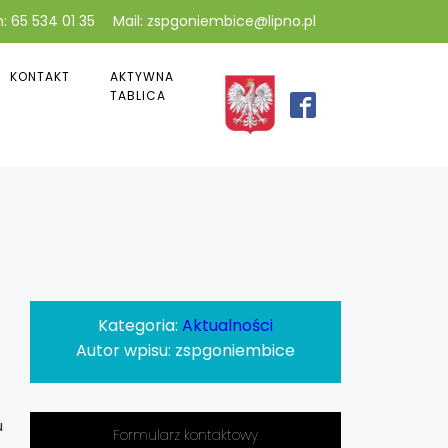
: 65 534 01 35
Mail: zspgoniembice@lipno.pl
KONTAKT
AKTYWNA
TABLICA
Kategoria:
Aktualności
Autor wpisu:
zspgoniembice
u
Formularz kontaktowy