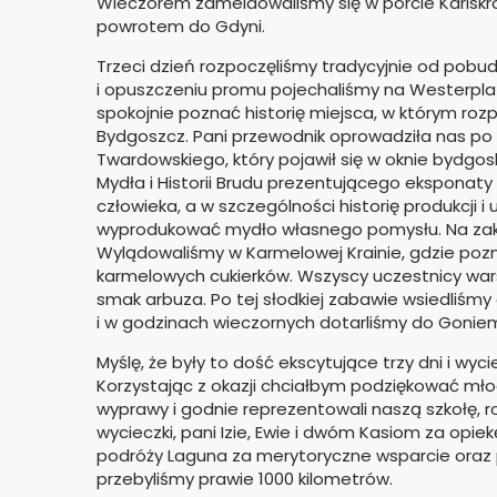
Wieczorem zameldowaliśmy się w porcie Karlskro
powrotem do Gdyni.
Trzeci dzień rozpoczęliśmy tradycyjnie od pobud
i opuszczeniu promu pojechaliśmy na Westerplat
spokojnie poznać historię miejsca, w którym roz
Bydgoszcz. Pani przewodnik oprowadziła nas po s
Twardowskiego, który pojawił się w oknie bydgo
Mydła i Historii Brudu prezentującego eksponaty
człowieka, a w szczególności historię produkcji 
wyprodukować mydło własnego pomysłu. Na zakoń
Wylądowaliśmy w Karmelowej Krainie, gdzie poznal
karmelowych cukierków. Wszyscy uczestnicy war
smak arbuza. Po tej słodkiej zabawie wsiedliśmy
i w godzinach wieczornych dotarliśmy do Goniem
Myślę, że były to dość ekscytujące trzy dni i wy
Korzystając z okazji chciałbym podziękować młod
wyprawy i godnie reprezentowali naszą szkołę, 
wycieczki, pani Izie, Ewie i dwóm Kasiom za opi
podróży Laguna za merytoryczne wsparcie oraz p
przebyliśmy prawie 1000 kilometrów.