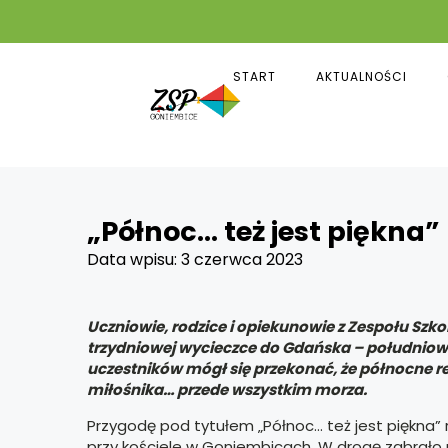
START
AKTUALNOŚCI
„Północ… też jest piękna”
Data wpisu:
3 czerwca 2023
Uczniowie, rodzice i opiekunowie z Zespołu Szk
trzydniowej wycieczce do Gdańska – południowe
uczestników mógł się przekonać, że północne re
miłośnika… przede wszystkim morza.
Przygodę pod tytułem „Północ… też jest piękna” 
przy kościele w Goniembicach. W drogę zabrało