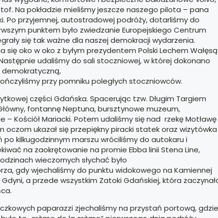
tof. Na pokładzie mieliśmy jeszcze naszego pilota – pana
i. Po przyjemnej, autostradowej podróży, dotarliśmy do
erwszym punktem było zwiedzanie Europejskiego Centrum
zegrały się tak ważne dla naszej demokracji wydarzenia.
nia się oko w oko z byłym prezydentem Polski Lechem Wałęsą
 Następnie udaliśmy do sali stoczniowej, w której dokonano
ą demokratyczną,
ończyliśmy przy pomniku poległych stoczniowców.
ytkowej części Gdańska. Spacerując tzw. Długim Targiem
z Główny, fontannę Neptuna, bursztynowe muzeum,
cie – Kościół Mariacki. Potem udaliśmy się nad rzekę Motławę
 oczom ukazał się przepiękny piracki statek oraz wizytówka
ń po kilkugodzinnym marszu wróciliśmy do autokaru i
kiwać na zaokrętowanie na promie Ebba linii Stena Line,
godzinach wieczornych słychać było
orza, gdy wjechaliśmy do punktu widokowego na Kamiennej
dyni, a przede wszystkim Zatoki Gdańskiej, która zaczynał
ńca.
owych paparazzi zjechaliśmy na przystań portową, gdzi