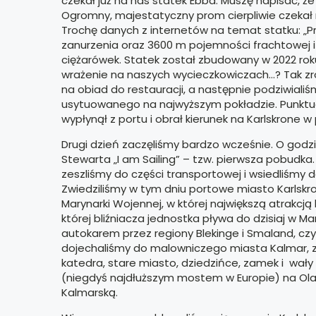
czekał już na nas statek Ebba. Muszę napisać, ż
Ogromny, majestatyczny prom cierpliwie czeka
Trochę danych z internetów na temat statku: „P
zanurzenia oraz 3600 m pojemności frachtowej i
ciężarówek. Statek został zbudowany w 2022 roku 
wrażenie na naszych wycieczkowiczach…? Tak zro
na obiad do restauracji, a następnie podziwiali
usytuowanego na najwyższym pokładzie. Punktual
wypłynął z portu i obrał kierunek na Karlskrone
Drugi dzień zaczęliśmy bardzo wcześnie. O godzi
Stewarta „I am Sailing” – tzw. pierwsza pobudka.
zeszliśmy do części transportowej i wsiedliśmy 
Zwiedziliśmy w tym dniu portowe miasto Karlsk
Marynarki Wojennej, w której największą atrakc
której bliźniacza jednostka pływa do dzisiaj w M
autokarem przez regiony Blekinge i Smaland, czy
dojechaliśmy do malowniczego miasta Kalmar, zw
katedra, stare miasto, dziedzińce, zamek i wa
(niegdyś najdłuższym mostem w Europie) na Ola
Kalmarską.