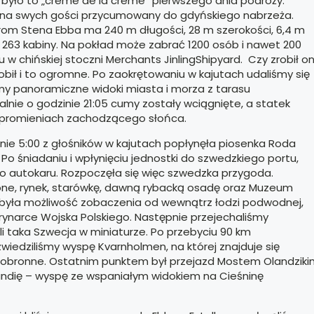
e było to „crème de la crème” pierwszego dnia podróży.
ł na swych gości przycumowany do gdyńskiego nabrzeża.
rom Stena Ebba ma 240 m długości, 28 m szerokości, 6,4 m
 263 kabiny. Na pokład może zabrać 1200 osób i nawet 200
w chińskiej stoczni Merchants JinlingShipyard. Czy zrobił o
bił i to ogromne. Po zaokrętowaniu w kajutach udaliśmy się
śmy panoramiczne widoki miasta i morza z tarasu
nie o godzinie 21:05 cumy zostały wciągnięte, a statek
 w promieniach zachodzącego słońca.
nie 5:00 z głośników w kajutach popłynęła piosenka Roda
 Po śniadaniu i wpłynięciu jednostki do szwedzkiego portu,
do autokaru. Rozpoczęła się więc szwedzka przygoda.
rone, rynek, starówkę, dawną rybacką osadę oraz Muzeum
ją była możliwość zobaczenia od wewnątrz łodzi podwodnej,
arynarce Wojska Polskiego. Następnie przejechaliśmy
li taka Szwecja w miniaturze. Po przebyciu 90 km
iedziliśmy wyspę Kvarnholmen, na której znajduje się
ły obronne. Ostatnim punktem był przejazd Mostem Olandzik
ndię – wyspę ze wspaniałym widokiem na Cieśninę