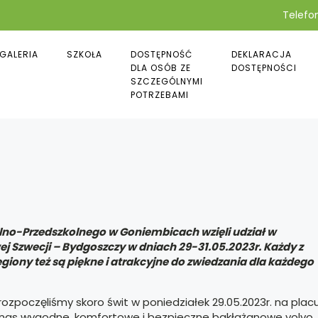
Telefon
GALERIA
SZKOŁA
DOSTĘPNOŚĆ
DEKLARACJA
DLA OSÓB ZE
DOSTĘPNOŚCI
SZCZEGÓLNYMI
POTRZEBAMI
olno-Przedszkolnego w Goniembicach wzięli udział w
j Szwecji – Bydgoszczy w dniach 29-31.05.2023r. Każdy z
giony też są piękne i atrakcyjne do zwiedzania dla każdego
rozpoczęliśmy skoro świt w poniedziałek 29.05.2023r. na plac
 nas wygodne, komfortowe i bezpieczne bakłażanowe volvo,