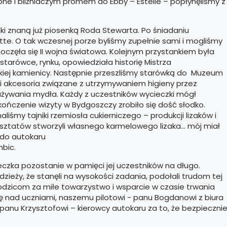
ne i bliźniaczym promem do Ebby – Estelle – popłynęliśmy z
ki znaną już piosenką Roda Stewarta. Po śniadaniu
te. O tak wczesnej porze byliśmy zupełnie sami i mogliśmy
poczęła się II wojna światowa. Kolejnym przystankiem była
tarówce, rynku, opowiedziała historię Mistrza
skiej kamienicy. Następnie przeszliśmy starówką do Muzeum
 i akcesoria związane z utrzymywaniem higieny przez
i używania mydła. Każdy z uczestników wycieczki mógł
czenie wizyty w Bydgoszczy zrobiło się dość słodko.
iśmy tajniki rzemiosła cukierniczego – produkcji lizaków i
sztatów stworzyli własnego karmelowego lizaka… mój miał
 do autokaru
bic.
cieczka pozostanie w pamięci jej uczestników na długo.
zieży, że stanęli na wysokości zadania, podołali trudom tej
rodzicom za miłe towarzystwo i wsparcie w czasie trwania
ekę nad uczniami, naszemu pilotowi - panu Bogdanowi z biura
anu Krzysztofowi – kierowcy autokaru za to, że bezpieczni