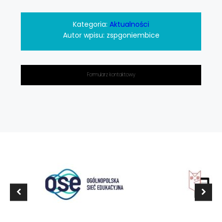
Kategoria:
Aktualności
Autor wpisu:
zspgoniembice
Formularz kontaktowy