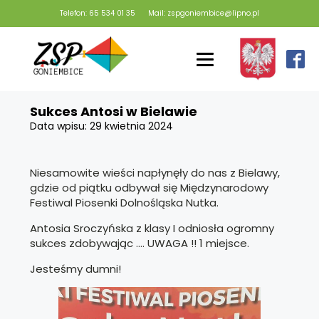
Telefon: 65 534 01 35
Mail: zspgoniembice@lipno.pl
Sukces Antosi w Bielawie
Data wpisu:
29 kwietnia 2024
Niesamowite wieści napłynęły do nas z Bielawy,
gdzie od piątku odbywał się Międzynarodowy
Festiwal Piosenki Dolnośląska Nutka.
Antosia Sroczyńska z klasy I odniosła ogromny
sukces zdobywając …. UWAGA !! 1 miejsce.
Jesteśmy dumni!