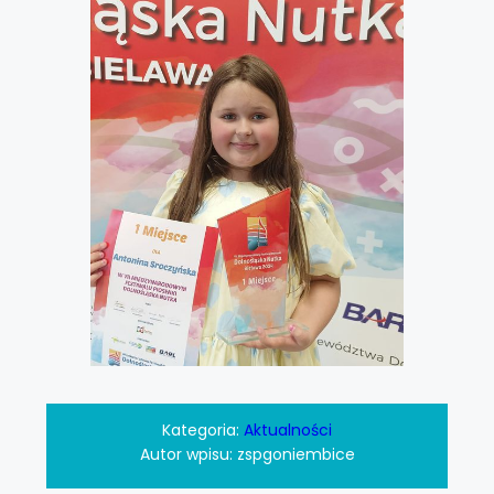
Kategoria:
Aktualności
Autor wpisu:
zspgoniembice