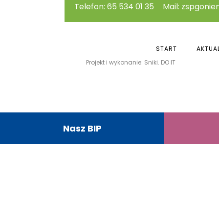
Telefon: 65 534 01 35
Mail: zspgonie
START
AKTUA
Projekt i wykonanie: Sniki. DO IT
Nasz BIP