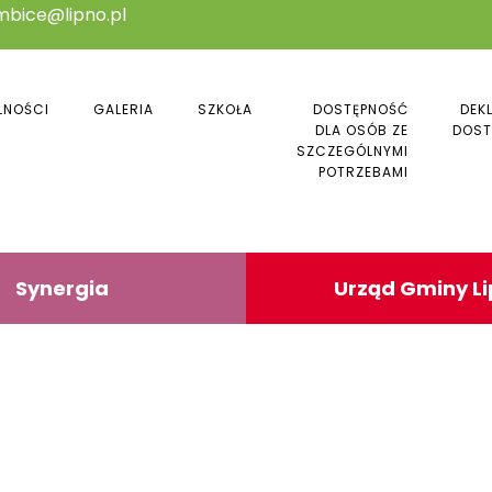
mbice@lipno.pl
LNOŚCI
GALERIA
SZKOŁA
DOSTĘPNOŚĆ
DEK
DLA OSÓB ZE
DOST
SZCZEGÓLNYMI
POTRZEBAMI
Synergia
Urząd Gminy L