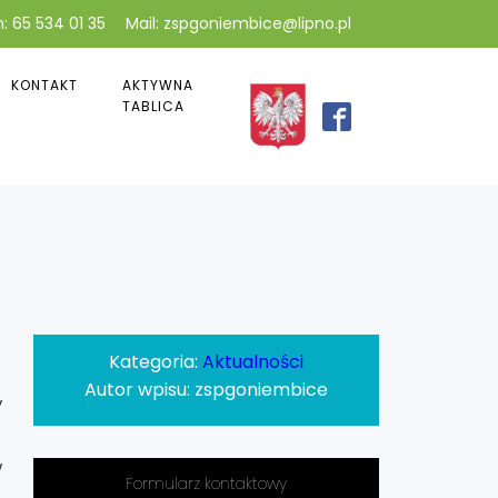
: 65 534 01 35
Mail: zspgoniembice@lipno.pl
KONTAKT
AKTYWNA
TABLICA
Kategoria:
Aktualności
Autor wpisu:
zspgoniembice
y
w
Formularz kontaktowy