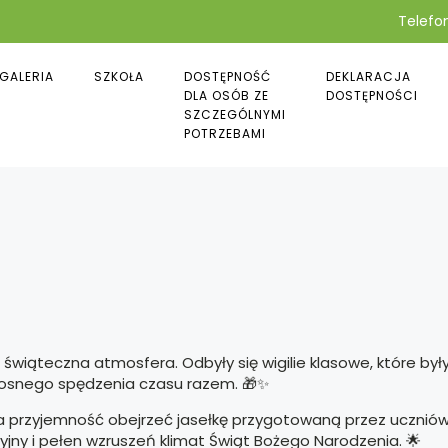
Telefon
GALERIA
SZKOŁA
DOSTĘPNOŚĆ
DEKLARACJA
DLA OSÓB ZE
DOSTĘPNOŚCI
SZCZEGÓLNYMI
POTRZEBAMI
wiąteczna atmosfera. Odbyły się wigilie klasowe, które był
dosnego spędzenia czasu razem. 🎁✨
ała przyjemność obejrzeć jasełkę przygotowaną przez ucznió
ksyjny i pełen wzruszeń klimat Świąt Bożego Narodzenia. 🌟