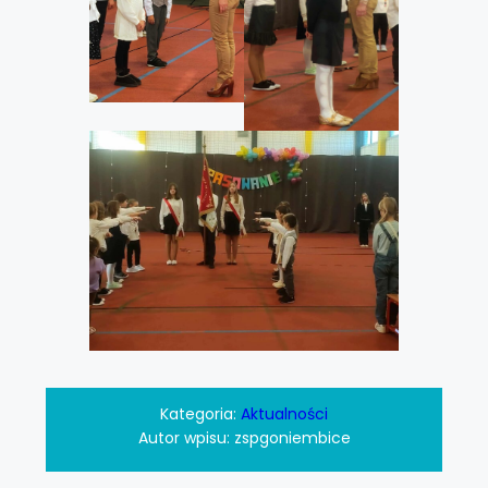
Kategoria:
Aktualności
Autor wpisu:
zspgoniembice