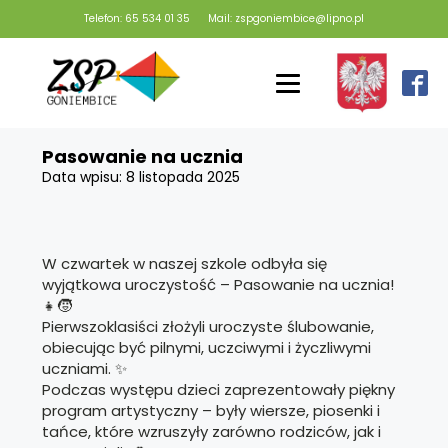
Telefon: 65 534 01 35
Mail: zspgoniembice@lipno.pl
Pasowanie na ucznia
Data wpisu:
8 listopada 2025
W czwartek w naszej szkole odbyła się
wyjątkowa uroczystość – Pasowanie na ucznia!
👧🧒
Pierwszoklasiści złożyli uroczyste ślubowanie,
obiecując być pilnymi, uczciwymi i życzliwymi
uczniami. ✨
Podczas występu dzieci zaprezentowały piękny
program artystyczny – były wiersze, piosenki i
tańce, które wzruszyły zarówno rodziców, jak i