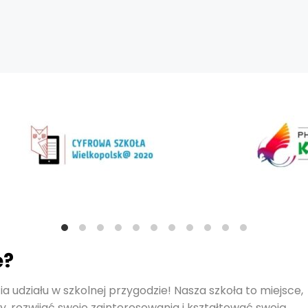
ę?
a udziału w szkolnej przygodzie! Nasza szkoła to miejsce,
y, rozwijać swoje zainteresowania i kształtować swoją