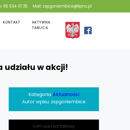
: 65 534 01 35
Mail: zspgoniembice@lipno.pl
KONTAKT
AKTYWNA
TABLICA
 udziału w akcji!
Kategoria:
Aktualności
Autor wpisu:
zspgoniembice
Formularz kontaktowy