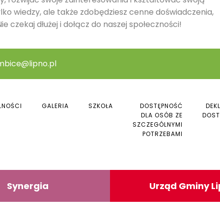
ylko wiedzy, ale także zdobędziesz cenne doświadczenia,
ie czekaj dłużej i dołącz do naszej społeczności!
mbice@lipno.pl
LNOŚCI
GALERIA
SZKOŁA
DOSTĘPNOŚĆ
DEK
DLA OSÓB ZE
DOST
SZCZEGÓLNYMI
POTRZEBAMI
Synergia
Urząd Gminy L