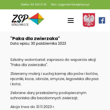
Telefon: 65 534 01 35
Mail: zspgoniembice@lipno.pl
"Paka dla zwierzaka"
Data wpisu:
30 października 2023
Szkolny wolontariat zaprasza do wsparcia akcji
"Paka dla zwierzaka".
Zbieramy mokrą i suchą karmę dla psów i kotów,
ręczniki, koce, obroże, smycze, legowiska dla psa
i kota.
Zebrane dary przekażemy podopiecznym
schroniska dla bezdomnych zwierząt.
Akcja trwa do 31.11.2023 r.