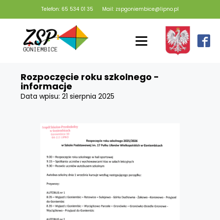
Telefon: 65 534 01 35
Mail: zspgoniembice@lipno.pl
Rozpoczęcie roku szkolnego -
informacje
Data wpisu:
21 sierpnia 2025