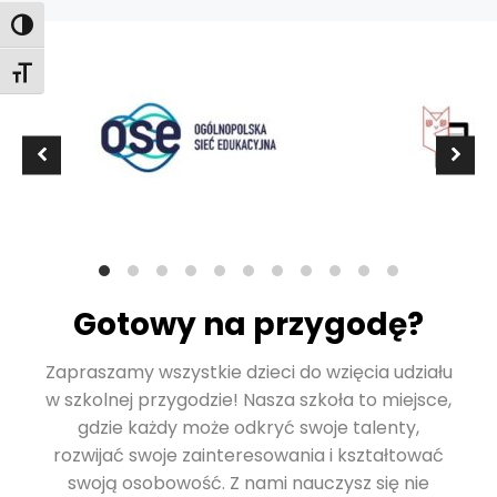
Toggle High Contrast
Toggle Font size
Gotowy na przygodę?
Zapraszamy wszystkie dzieci do wzięcia udziału
w szkolnej przygodzie! Nasza szkoła to miejsce,
gdzie każdy może odkryć swoje talenty,
rozwijać swoje zainteresowania i kształtować
swoją osobowość. Z nami nauczysz się nie