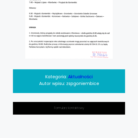
Kategoria:
Aktualności
Autor wpisu:
zspgoniembice
Formularz kontaktowy