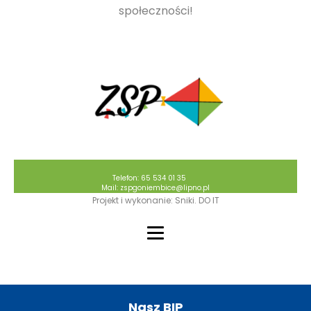
społeczności!
Telefon: 65 534 01 35
Mail: zspgoniembice@lipno.pl
Projekt i wykonanie: Sniki. DO IT
Nasz BIP