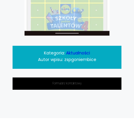
Kategoria:
Aktualności
Autor wpisu:
zspgoniembice
Formularz kontaktowy