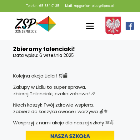
Telefon: 65 534 01 35
Mail: zspgoniembice@lipno.pl
Zbieramy talenciaki!
Data wpisu:
6 września 2025
Kolejna akcja Lidla ! 🛒🏬
Zakupy w Lidlu to super sprawa,
zbieraj Talenciaki, czeka zabawa! 🎉
Niech koszyk Twój zdrowie wspiera,
zabierz do koszyka owoce i warzywa 🍎🥦
Wesprzyj z nami akcje dla naszej szkoły 🫶✌️