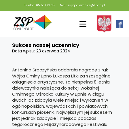
Telefon: 65 534 01 35
Mail: zspgoniembice@lipno.pl
Sukces naszej uczennicy
Data wpisu:
23 czerwca 2024
Antonina Sroczyńska odebrała nagrodę z rąk
Wójta Gminy Lipno Łukasza Litki za szczególne
osiągnięcia artystyczne. Ta niespełna 8 letnia
dziewczynka należąca do sekcji wokalnej
Gminnego Ośrodka Kultury w Lipnie w ciągu
dwóch lat zdobyła wiele miejsc i wyróżnień w
ogólnopolskich, wojewódzkich i powiatowych
konkursach piosenki. Największym jej sukcesem
jest jednak zdobycie 1 miejsca podczas
tegorocznego Międzynarodowego Festiwalu