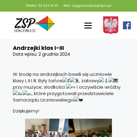
Telefon: 65 534 01 35
Mail: zspgoniembice@lipno.pl
Andrzejki klas I-III
Data wpisu:
2 grudnia 2024
W środę na andrzejkach bawili się uczniowie
klasy I, II I III. Były tańce
, zabawy
przy muzyce, słodkości
i oczywiście wróżby
, które przygotowali przedstawiciele
Samorządu Uczniowskiego
Dziękujemy!