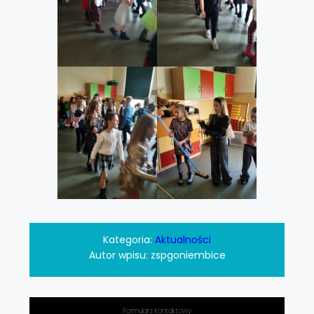
Kategoria:
Aktualności
Autor wpisu:
zspgoniembice
Formularz kontaktowy