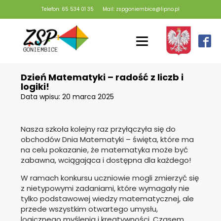
Telefon: 65 534 01 35
Mail: zspgoniembice@lipno.pl
Dzień Matematyki – radość z liczb i
logiki!
Data wpisu:
20 marca 2025
Nasza szkoła kolejny raz przyłączyła się do
obchodów Dnia Matematyki – święta, które ma
na celu pokazanie, że matematyka może być
zabawna, wciągająca i dostępna dla każdego!
W ramach konkursu uczniowie mogli zmierzyć się
z nietypowymi zadaniami, które wymagały nie
tylko podstawowej wiedzy matematycznej, ale
przede wszystkim otwartego umysłu,
logicznego myślenia i kreatywności. Czasem