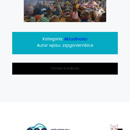
Kategoria:
Aktualności
Autor wpisu:
zspgoniembice
Formularz kontaktowy