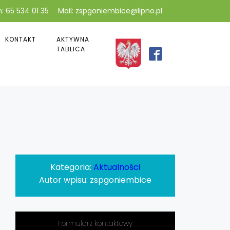
: 65 534 01 35
Mail: zspgoniembice@lipno.pl
KONTAKT
AKTYWNA
TABLICA
Kategoria:
Aktualności
Autor wpisu:
zspgoniembice
Formularz kontaktowy