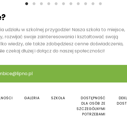
ę?
a udziału w szkolnej przygodzie! Nasza szkoła to miejsce,
y, rozwijać swoje zainteresowania i kształtować swoją
ylko wiedzy, ale także zdobędziesz cenne doświadczenia,
ie czekaj dłużej i dołącz do naszej społeczności!
mbice@lipno.pl
LNOŚCI
GALERIA
SZKOŁA
DOSTĘPNOŚĆ
DEK
DLA OSÓB ZE
DOST
SZCZEGÓLNYMI
POTRZEBAMI