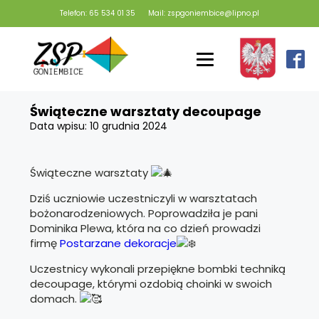
Telefon: 65 534 01 35
Mail: zspgoniembice@lipno.pl
Świąteczne warsztaty decoupage
Data wpisu:
10 grudnia 2024
Świąteczne warsztaty
Dziś uczniowie uczestniczyli w warsztatach
bożonarodzeniowych. Poprowadziła je pani
Dominika Plewa, która na co dzień prowadzi
firmę
Postarzane dekoracje
Uczestnicy wykonali przepiękne bombki techniką
decoupage, którymi ozdobią choinki w swoich
domach.