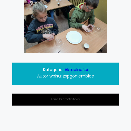
Kategoria:
Aktualności
Autor wpisu:
zspgoniembice
Formularz kontaktowy