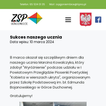
Telefon: 65 534 01 35
Mail: zspgoniembice@lipno.pl
Sukces naszego ucznia
Data wpisu:
10 marca 2024
8 marca okazał się szczęśliwym dniem dla
naszego ucznia Marcina Kowalczyka, który
zdobył "Wyróżnienie" podczas udziału w I
Powiatowym Przeglądzie Piosenki Poetyckiej
"Kobieta w wierszach ukryta", organizowanym
przez Szkołę Podstawową im. bł. Edmunda
Bojanowskiego w Górce Duchownej.
Gratulujemy!