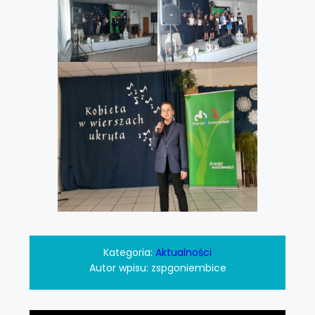
Kategoria:
Aktualności
Autor wpisu:
zspgoniembice