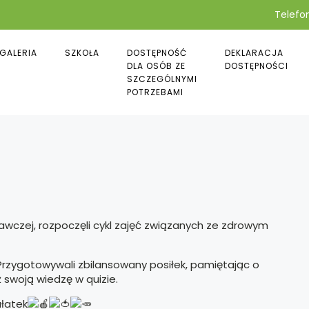
Telefon
GALERIA
SZKOŁA
DOSTĘPNOŚĆ
DEKLARACJA
DLA OSÓB ZE
DOSTĘPNOŚCI
SZCZEGÓLNYMI
POTRZEBAMI
awczej, rozpoczęli cykl zajęć związanych ze zdrowym
 Przygotowywali zbilansowany posiłek, pamiętając o
 swoją wiedzę w quizie.
ałatek