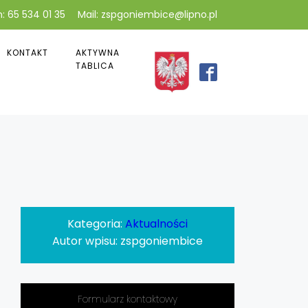
: 65 534 01 35
Mail: zspgoniembice@lipno.pl
KONTAKT
AKTYWNA
TABLICA
Kategoria:
Aktualności
Autor wpisu:
zspgoniembice
Formularz kontaktowy