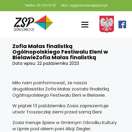
Telefon: 65 534 01 35
Mail: zspgoniembice@lipno.pl
Zofia Małas finalistką
Ogólnopolskiego Festiwalu Eleni w
BielawieZofia Małas finalistką
Data wpisu:
22 października 2023
Miło nam poinformować, że nasza
drugoklasistka Zofia Małas została finalistką
Ogólnopolskiego Festiwalu Eleni w Bielawie.
W piątek 13 października Zosia zaprezentuje
utwór Troszeczkę ziemi przed samą Eleni.
Zosia trenuje śpiew w Gminnym Ośrodku Kultury
w Lipnie pod okiem pani Alicji Ziegler.