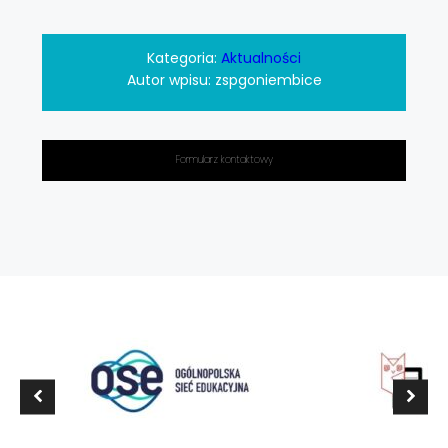
Kategoria:
Aktualności
Autor wpisu:
zspgoniembice
Formularz kontaktowy