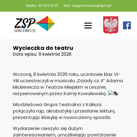
Telefon: 65 534 01 35
Mail: zspgoniembice@lipno.pl
Wycieczka do teatru
Data wpisu:
9 kwietnia 2026
Wczoraj, 8 kwietnia 2026 roku, uczniowie klas VI-
VIII uczestniczyli w musicalu „Dziady cz. II” Adama
Mickiewicza w Teatrze Miejskim w Lesznie,
reżyserowanym przez Kamę Kowalewską.
Młodzieżowa Grupa Teatralna z Kalisza
połączyła rap, akrobatykę i przesłanie lektury,
prezentując klasykę w nowoczesny sposób.
Wydarzenie cieszyło się dużym
zainteresowaniem, umożliwiając powtórzenie