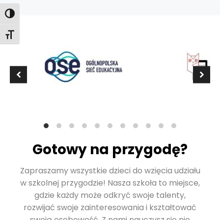
Toggle High Contrast
Toggle Font size
Gotowy na przygodę?
Zapraszamy wszystkie dzieci do wzięcia udziału
w szkolnej przygodzie! Nasza szkoła to miejsce,
gdzie każdy może odkryć swoje talenty,
rozwijać swoje zainteresowania i kształtować
swoją osobowość. Z nami nauczysz się nie