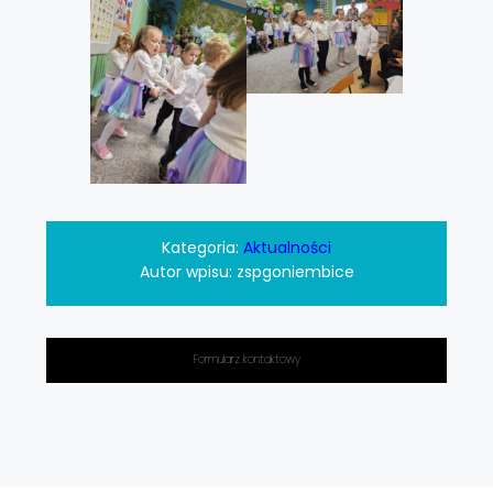
Kategoria:
Aktualności
Autor wpisu:
zspgoniembice
Formularz kontaktowy