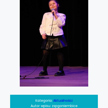
Kategoria:
Aktualności
Autor wpisu:
zspgoniembice