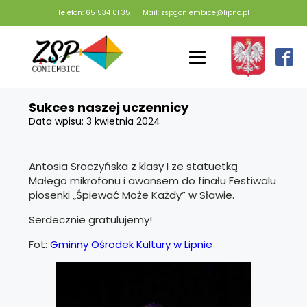
Telefon: 65 534 01 35
Mail: zspgoniembice@lipno.pl
Sukces naszej uczennicy
Data wpisu:
3 kwietnia 2024
Antosia Sroczyńska z klasy I ze statuetką
Małego mikrofonu i awansem do finału Festiwalu
piosenki „Śpiewać Może Każdy” w Sławie.
Serdecznie gratulujemy!
Fot:
Gminny Ośrodek Kultury w Lipnie