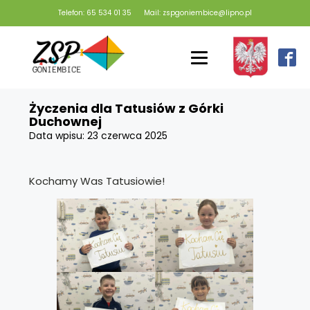
Telefon: 65 534 01 35
Mail: zspgoniembice@lipno.pl
Życzenia dla Tatusiów z Górki
Duchownej
Data wpisu:
23 czerwca 2025
Kochamy Was Tatusiowie!