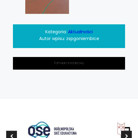
Kategoria:
Aktualności
Autor wpisu:
zspgoniembice
Formularz kontaktowy