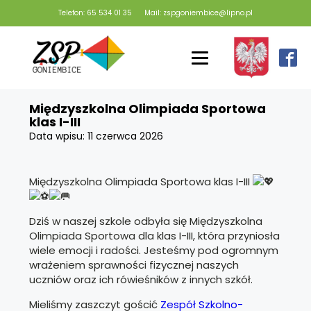
Telefon: 65 534 01 35
Mail: zspgoniembice@lipno.pl
Międzyszkolna Olimpiada Sportowa
klas I-III
Data wpisu:
11 czerwca 2026
Międzyszkolna Olimpiada Sportowa klas I-III
Dziś w naszej szkole odbyła się Międzyszkolna
Olimpiada Sportowa dla klas I-III, która przyniosła
wiele emocji i radości. Jesteśmy pod ogromnym
wrażeniem sprawności fizycznej naszych
uczniów oraz ich rówieśników z innych szkół.
Mieliśmy zaszczyt gościć
Zespół Szkolno-