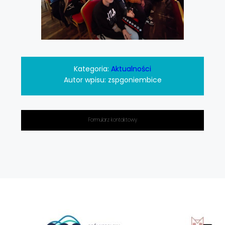
Kategoria:
Aktualności
Autor wpisu:
zspgoniembice
Formularz kontaktowy