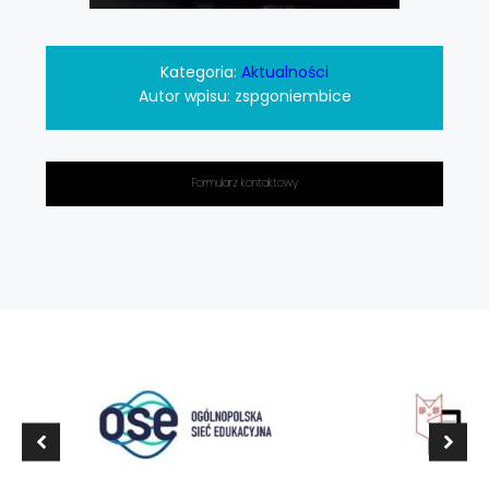
Kategoria:
Aktualności
Autor wpisu:
zspgoniembice
Formularz kontaktowy