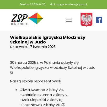
Telefon: 65 534 01 35
Mail: zspgoniembice@lipno.pl
Wielkopolskie Igrzyska Młodzieży
Szkolnej w Judo
Data wpisu:
7 kwietnia 2025
30 marca 2025 r. w Poznaniu odbyły się
Wielkopolskie Igrzyska Młodzieży Szkolnej w Judo
🥋
Naszą szkołę reprezentowali:
Oliwia Szumna z klasy VIII,
-Gabriela Szumna z klasy V,
-Arek Siepielski z klasy III,
-Piotr Nowak z klasy VIII 👏