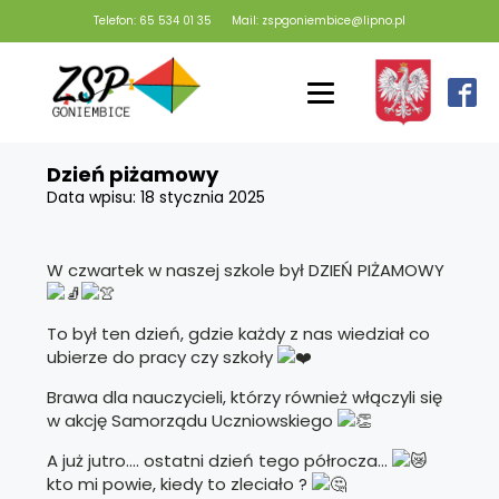
Telefon: 65 534 01 35
Mail: zspgoniembice@lipno.pl
Dzień piżamowy
Data wpisu:
18 stycznia 2025
W czwartek w naszej szkole był DZIEŃ PIŻAMOWY
To był ten dzień, gdzie każdy z nas wiedział co
ubierze do pracy czy szkoły
Brawa dla nauczycieli, którzy również włączyli się
w akcję Samorządu Uczniowskiego
A już jutro…. ostatni dzień tego półrocza…
kto mi powie, kiedy to zleciało ?