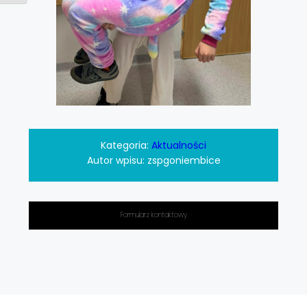
Kategoria:
Aktualności
Autor wpisu:
zspgoniembice
Formularz kontaktowy