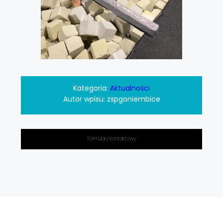
Kategoria:
Aktualności
Autor wpisu:
zspgoniembice
Formularz kontaktowy