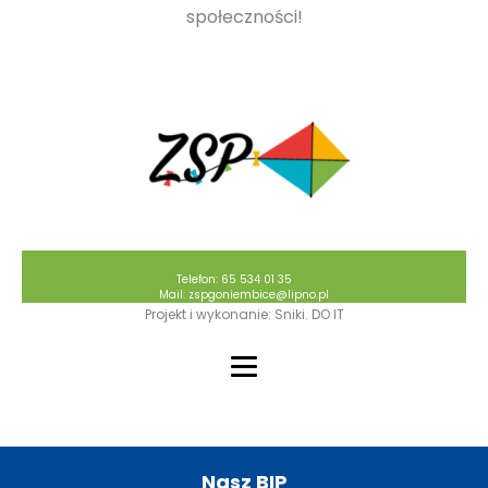
społeczności!
Telefon: 65 534 01 35
Mail: zspgoniembice@lipno.pl
Projekt i wykonanie: Sniki. DO IT
Nasz BIP