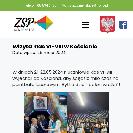
Telefon: 65 534 01 35
Mail: zspgoniembice@lipno.pl
Wizyta klas VI-VIII w Kościanie
Data wpisu:
26 maja 2024
W dniach 21-22.05.2024 r. uczniowie klas VI-VIII
wyjechali do Kościana, aby spędzić miło czas na
paintballu laserowym. Był to dzień pełen wrażeń!